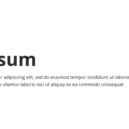
psum
 adipiscing elit, sed do eiusmod tempor incididunt ut labor
 ullamco laboris nisi ut aliquip ex ea commodo consequat.
Yellow
Lavender
Roadside
Springtime
Cosmos
Beautiful
tulip
Field
flowers
field
flower
in
in
at
poppies