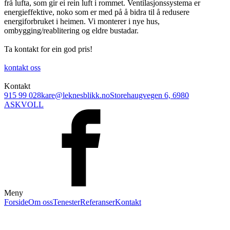
frå lufta, som gir ei rein luft i rommet. Ventilasjonssystema er
energieffektive, noko som er med på å bidra til å redusere
energiforbruket i heimen. Vi monterer i nye hus,
ombygging/reablitering og eldre bustadar.
Ta kontakt for ein god pris!
kontakt oss
Kontakt
915 99 028
kare@leknesblikk.no
Storehaugvegen 6, 6980
ASKVOLL
Meny
Forside
Om oss
Tenester
Referanser
Kontakt